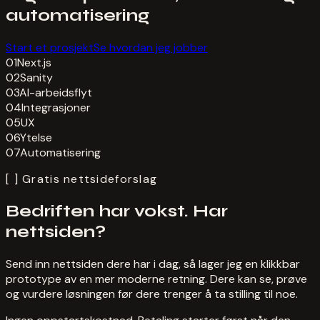
automatisering
Start et prosjekt
Se hvordan jeg jobber
01
Next.js
02
Sanity
03
AI-arbeidsflyt
04
Integrasjoner
05
UX
06
Ytelse
07
Automatisering
[ ]
Gratis nettsideforslag
Bedriften har vokst. Har
nettsiden?
Send inn nettsiden dere har i dag, så lager jeg en klikkbar
prototype av en mer moderne retning. Dere kan se, prøve
og vurdere løsningen før dere trenger å ta stilling til noe.