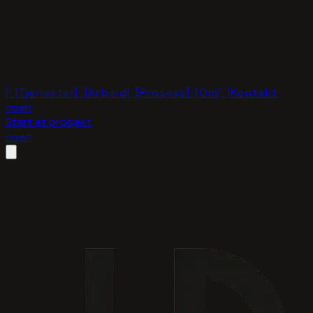
[ ]
Tjenester
[ ]
Arbeid
[ ]
Prosess
[ ]
Om
[ ]
Kontakt
no
en
Start et prosjekt
no
en