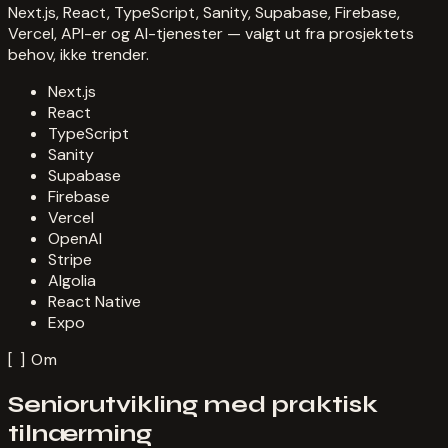
Next.js, React, TypeScript, Sanity, Supabase, Firebase,
Vercel, API-er og AI-tjenester — valgt ut fra prosjektets
behov, ikke trender.
Next.js
React
TypeScript
Sanity
Supabase
Firebase
Vercel
OpenAI
Stripe
Algolia
React Native
Expo
[ ]
Om
Seniorutvikling med praktisk
tilnærming