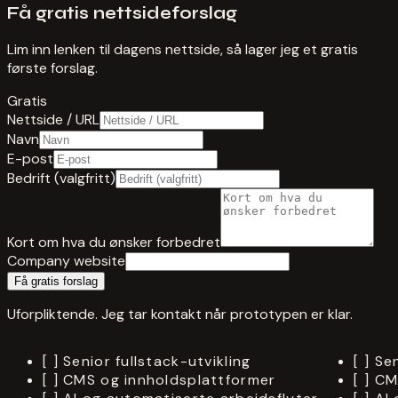
Få gratis nettsideforslag
Lim inn lenken til dagens nettside, så lager jeg et gratis
første forslag.
Gratis
Nettside / URL
Navn
E-post
Bedrift (valgfritt)
Kort om hva du ønsker forbedret
Company website
Få gratis forslag
Uforpliktende. Jeg tar kontakt når prototypen er klar.
[ ]
Senior fullstack-utvikling
[ ]
Sen
[ ]
CMS og innholdsplattformer
[ ]
CM