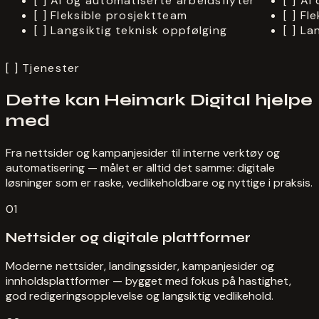
[ ]
AI og automatiserte arbeidsflyter
[ ]
AI 
[ ]
Fleksible prosjektteam
[ ]
Fle
[ ]
Langsiktig teknisk oppfølging
[ ]
Lan
[ ]
Tjenester
Dette kan Heimark Digital hjelpe
med
Fra nettsider og kampanjesider til interne verktøy og
automatisering — målet er alltid det samme: digitale
løsninger som er raske, vedlikeholdbare og nyttige i praksis.
01
Nettsider og digitale plattformer
Moderne nettsider, landingssider, kampanjesider og
innholdsplattformer — bygget med fokus på hastighet,
god redigeringsopplevelse og langsiktig vedlikehold.