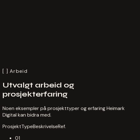
Design
Utvikling
AI
Innhold
Strategi
Støtte
[ ]
Arbeid
Utvalgt arbeid og
prosjekterfaring
Noen eksempler på prosjekttyper og erfaring Heimark
Digital kan bidra med.
Prosjekt
Type
Beskrivelse
Ref.
01