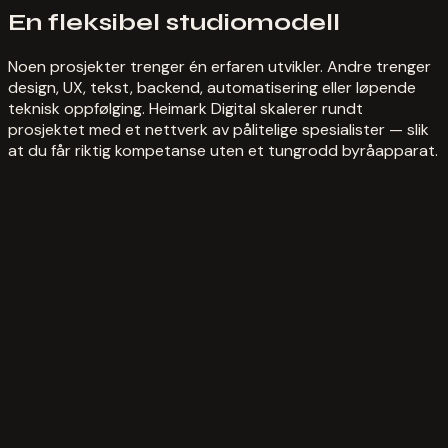
En fleksibel studiomodell
Noen prosjekter trenger én erfaren utvikler. Andre trenger
design, UX, tekst, backend, automatisering eller løpende
teknisk oppfølging. Heimark Digital skalerer rundt
prosjektet med et nettverk av pålitelige spesialister — slik
at du får riktig kompetanse uten et tungrodd byråapparat.
[ ]
01
Design
[ ]
02
Utvikling
[ ]
03
AI
[ ]
04
Innhold
[ ]
05
Strategi
[ ]
06
Støtte